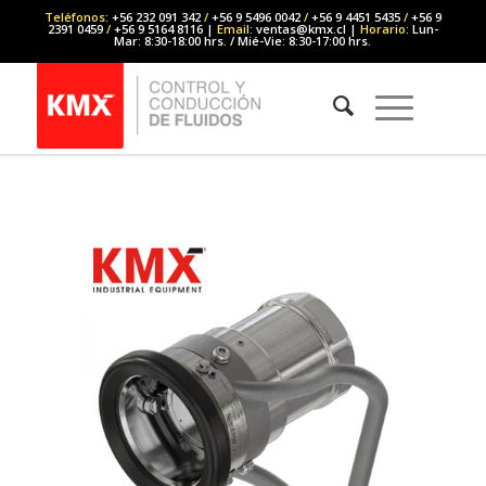
Teléfonos
: +56 232 091 342
/
+56 9 5496 0042
/
+56 9 4451 5435
/
+56 9
2391 0459
/
+56 9 5164 8116 |
Email
: ventas@kmx.cl |
Horario
: Lun-
Mar: 8:30-18:00 hrs. / Mié-Vie: 8:30-17:00 hrs.