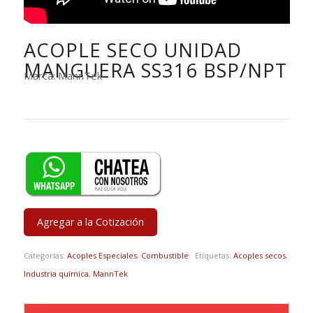
ACOPLE SECO UNIDAD
MANGUERA SS316 BSP/NPT
Marca: MannTek
Agregar a la Cotización
Categorías:
Acoples Especiales
,
Combustible
Etiquetas:
Acoples secos
,
Industria química
,
MannTek