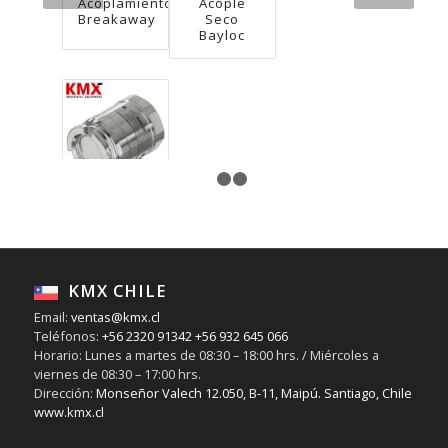
Acoplamiento
Acople
Breakaway
Seco
Bayloc
1
2
3
Acople
Seco
Unidad
Estanque
SS316 NPT
KMX CHILE
Email:
ventas@kmx.cl
Teléfonos:
+56 2320 91342
+56 932 645 066
Horario: Lunes a martes de 08:30 – 18:00 hrs. / Miércoles a
viernes de 08:30 – 17:00 hrs.
Dirección:
Monseñor Valech 12.050, B-11, Maipú. Santiago, Chile
www.kmx.cl