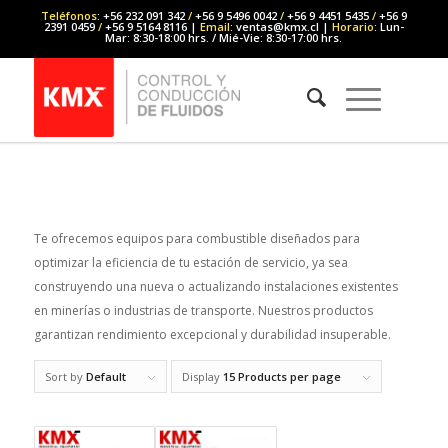
Teléfonos
: +56 232 091 342
/
+56 9 5496 0042
/
+56 9 4451 5435
/
+56 9
2391 0459
/
+56 9 5164 8116 |
Email
: ventas@kmx.cl |
Horario
: Lun-
Mar: 8:30-18:00 hrs. / Mié-Vie: 8:30-17:00 hrs.
Te ofrecemos equipos para combustible diseñados para
optimizar la eficiencia de tu estación de servicio, ya sea
construyendo una nueva o actualizando instalaciones existentes
en minerías o industrias de transporte. Nuestros productos
garantizan rendimiento excepcional y durabilidad insuperable.
Sort by
Default
Display
15 Products per page