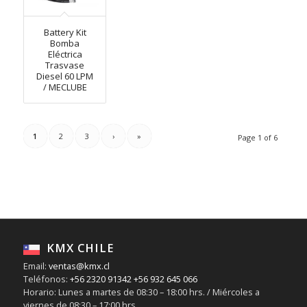
Battery Kit
Bomba
Eléctrica
Trasvase
Diesel 60 LPM
/ MECLUBE
1
2
3
›
»
Page 1 of 6
KMX CHILE
Email:
ventas@kmx.cl
Teléfonos:
+56 2320 91342
+56 932 645 066
Horario: Lunes a martes de 08:30 – 18:00 hrs. / Miércoles a
viernes de 08:30 – 17:00 hrs.