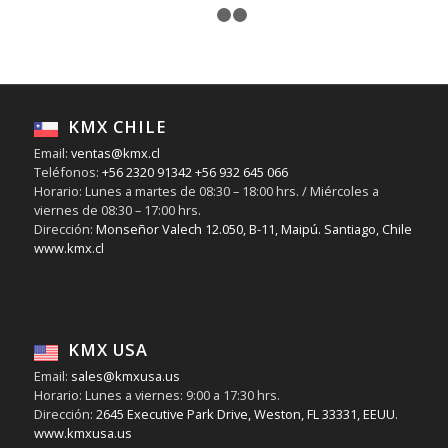
1
2
3
Acople
receptor
FloMax 1″
HFR-C
KMX CHILE
Email:
ventas@kmx.cl
Teléfonos:
+56 2320 91342
+56 932 645 066
Horario: Lunes a martes de 08:30 – 18:00 hrs. / Miércoles a
viernes de 08:30 – 17:00 hrs.
Dirección:
Monseñor Valech 12.050, B-11, Maipú. Santiago, Chile
www.kmx.cl
KMX USA
Email:
sales@kmxusa.us
Horario: Lunes a viernes: 9:00 a 17:30 hrs.
Dirección:
2645 Executive Park Drive, Weston, FL 33331, EEUU.
www.kmxusa.us