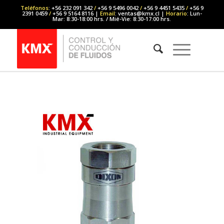
Teléfonos
: +56 232 091 342
/
+56 9 5496 0042
/
+56 9 4451 5435
/
+56 9
2391 0459
/
+56 9 5164 8116 |
Email
: ventas@kmx.cl |
Horario
: Lun-
Mar: 8:30-18:00 hrs. / Mié-Vie: 8:30-17:00 hrs.