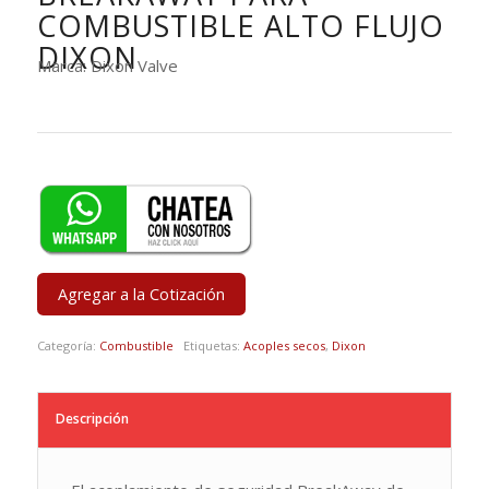
COMBUSTIBLE ALTO FLUJO
DIXON
Marca: Dixon Valve
Agregar a la Cotización
Categoría:
Combustible
Etiquetas:
Acoples secos
,
Dixon
Descripción