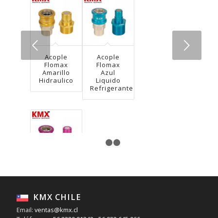
Next
Acople
Acople
Flomax
Flomax
Amarillo
Azul
Hidraulico
Liquido
Refrigerante
1
2
3
Acople
Flomax
Morado
KMX CHILE
Aceite
Transmisión
Email:
ventas@kmx.cl