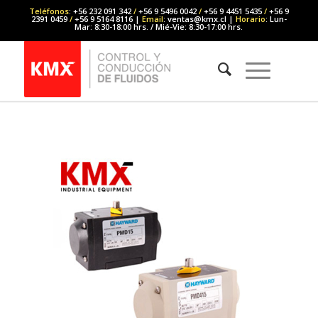
Teléfonos
: +56 232 091 342
/
+56 9 5496 0042
/
+56 9 4451 5435
/
+56 9
2391 0459
/
+56 9 5164 8116 |
Email
: ventas@kmx.cl |
Horario
: Lun-
Mar: 8:30-18:00 hrs. / Mié-Vie: 8:30-17:00 hrs.