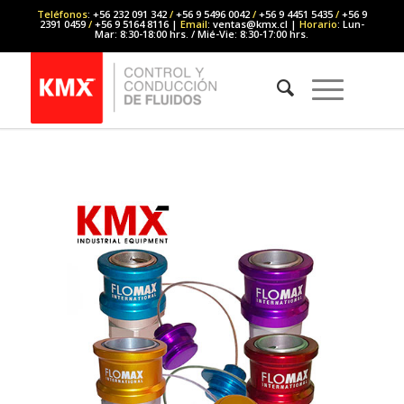
Teléfonos
: +56 232 091 342
/
+56 9 5496 0042
/
+56 9 4451 5435
/
+56 9
2391 0459
/
+56 9 5164 8116 |
Email
: ventas@kmx.cl |
Horario
: Lun-
Mar: 8:30-18:00 hrs. / Mié-Vie: 8:30-17:00 hrs.