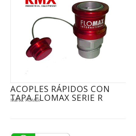
ACOPLES RÁPIDOS CON
TAPA FLOMAX SERIE R
Marca: FloMax