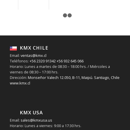
1
2
3
Acople
Flomax
Morado
KMX CHILE
Aceite
Transmisión
Email:
ventas@kmx.cl
Teléfonos:
+56 2320 91342
+56 932 645 066
Horario: Lunes a martes de 08:30 – 18:00 hrs. / Miércoles a
viernes de 08:30 – 17:00 hrs.
Dirección:
Monseñor Valech 12.050, B-11, Maipú. Santiago, Chile
www.kmx.cl
KMX USA
Email:
sales@kmxusa.us
Horario: Lunes a viernes: 9:00 a 17:30 hrs.