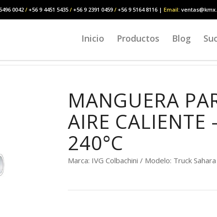
5496 0042
/
+56 9 4451 5435
/
+56 9 2391 0459
/
+56 9 5164 8116 |
Email
: ventas@kmx.
Inicio
Productos
Blog
Suc
MANGUERA PAR
AIRE CALIENTE
240°C
Marca: IVG Colbachini / Modelo: Truck Sahar