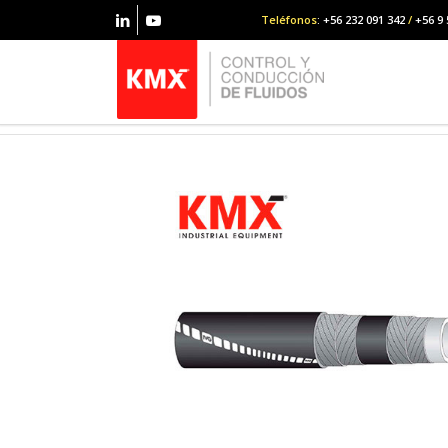
Teléfonos
: +56 232 091 342
/
+56 9 