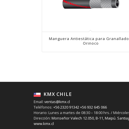
Manguera Antiestática para Granallado
Orinoco
KMX CHILE
Email:
ventas@kmx.cl
Teléfonos:
+56 2320 91342
+56 932 645 066
Horario: Lunes a martes de 08:30 – 18:00 hrs. / Miércoles
Dirección:
Monseñor Valech 12.050, B-11, Maipú. Santiag
www.kmx.cl