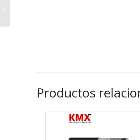
Manguera Descarga y
Bombeo de Hormigón
– Shannon 80 HD
Productos relaci