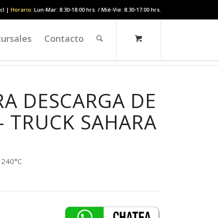
cl |
Horario
: Lun-Mar: 8:30-18:00 hrs. / Mié-Vie: 8:30-17:00 hrs.
ursales
Contacto
A DESCARGA DE
 – TRUCK SAHARA
a 240°C