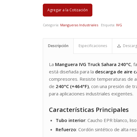
Agregar a la Cotización
Categoría:
Mangueras Industriales
Etiqueta:
IVG
Descripción
Especificaciones
Descarg
La
Manguera IVG Truck Sahara 240°C
, 
está diseñada para la
descarga de aire c
compresores. Resiste temperaturas de ai
de
240°C (+464°F)
, con una presión de t
para aplicaciones industriales exigentes.
Características Principales
Tubo interior
: Caucho EPR blanco, liso 
Refuerzo
: Cordón sintético de alta re