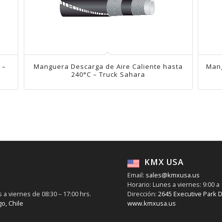
 –
Manguera Descarga de Aire Caliente hasta
Man
240°C – Truck Sahara
KMX USA
Email:
sales@kmxusa.us
Horario: Lunes a viernes: 9:00 a 
 a viernes de 08:30 – 17:00 hrs.
Dirección:
2645 Executive Park D
o, Chile
www.kmxusa.us