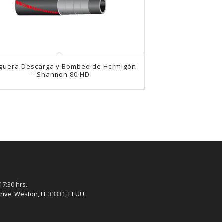
guera Descarga y Bombeo de Hormigón
– Shannon 80 HD
17:30 hrs.
rive, Weston, FL 33331, EEUU.