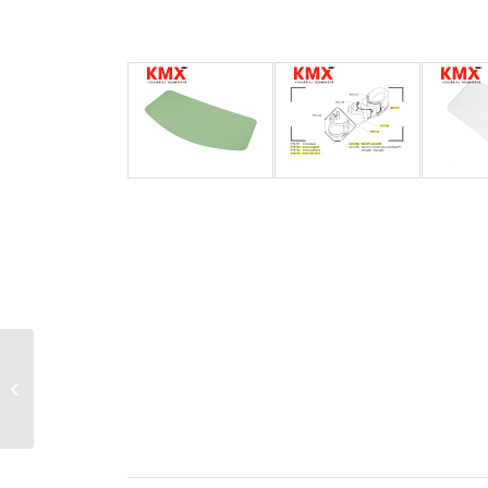
Manguera para Aire
Respirable equipo
granallado, con
acoples rápidos, 15
mts...