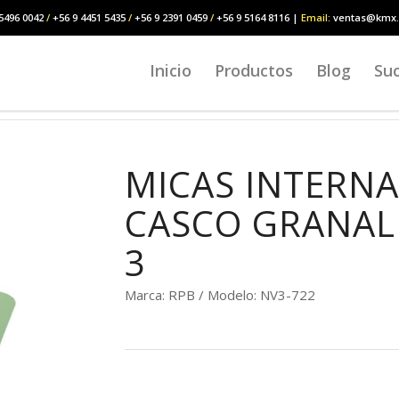
5496 0042
/
+56 9 4451 5435
/
+56 9 2391 0459
/
+56 9 5164 8116 |
Email
: ventas@kmx.
Inicio
Productos
Blog
Suc
MICAS INTERNA
CASCO GRANAL
3
Marca: RPB / Modelo: NV3-722