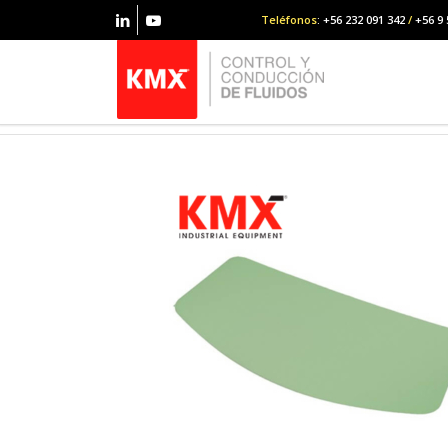
Teléfonos
: +56 232 091 342
/
+56 9 