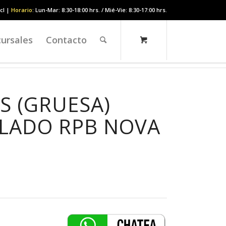
cl |
Horario
: Lun-Mar: 8:30-18:00 hrs. / Mié-Vie: 8:30-17:00 hrs.
ursales
Contacto
S (GRUESA)
LADO RPB NOVA