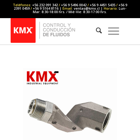
Teléfonos
: +56 232 091 342
/
+56 9 5496 0042
/
+56 9 4451 5435
/
+56 9
2391 0459
/
+56 9 5164 8116 |
Email
: ventas@kmx.cl |
Horario
: Lun-
Mar: 8:30-18:00 hrs. / Mié-Vie: 8:30-17:00 hrs.