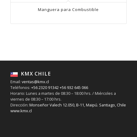
Manguera para Combustible
KMX CHILE
Email:
ventas@kmx.cl
Teléfonos:
+56 2320 91342
+56 932 645 066
Horario: Lunes a martes de 08:30 – 18:00 hrs. / Miércoles a
viernes de 08:30 – 17:00 hrs.
Dirección:
Monseñor Valech 12.050, B-11, Maipú. Santiago, Chile
www.kmx.cl