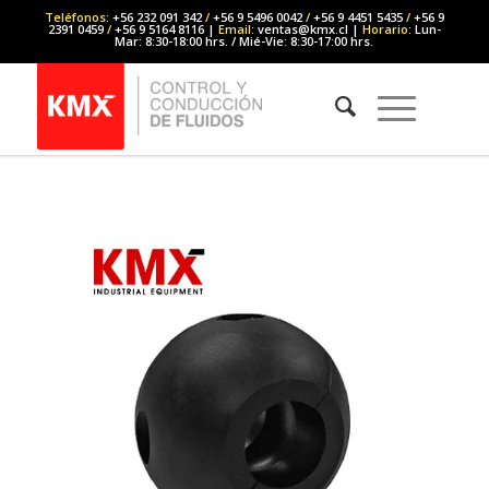
Teléfonos
: +56 232 091 342
/
+56 9 5496 0042
/
+56 9 4451 5435
/
+56 9
2391 0459
/
+56 9 5164 8116 |
Email
: ventas@kmx.cl |
Horario
: Lun-
Mar: 8:30-18:00 hrs. / Mié-Vie: 8:30-17:00 hrs.