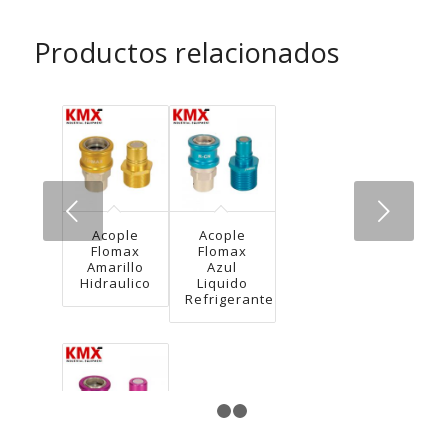
Productos relacionados
Next
Acople
Acople
Flomax
Flomax
Amarillo
Azul
Hidraulico
Liquido
Refrigerante
1
2
3