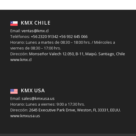
Acople
Flomax
Morado
KMX CHILE
Aceite
Transmisión
Email:
ventas@kmx.cl
Teléfonos:
+56 2320 91342
+56 932 645 066
Horario: Lunes a martes de 08:30 – 18:00 hrs. / Miércoles a
viernes de 08:30 – 17:00 hrs.
Dirección:
Monseñor Valech 12.050, B-11, Maipú. Santiago, Chile
www.kmx.cl
KMX USA
Email:
sales@kmxusa.us
Horario: Lunes a viernes: 9:00 a 17:30 hrs.
Dirección:
2645 Executive Park Drive, Weston, FL 33331, EEUU.
www.kmxusa.us