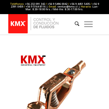
Teléfonos
: +56 232 091 342
/
+56 9 5496 0042
/
+56 9 4451 5435
/
+56 9
2391 0459
/
+56 9 5164 8116 |
Email
: ventas@kmx.cl |
Horario
: Lun-
Mar: 8:30-18:00 hrs. / Mié-Vie: 8:30-17:00 hrs.