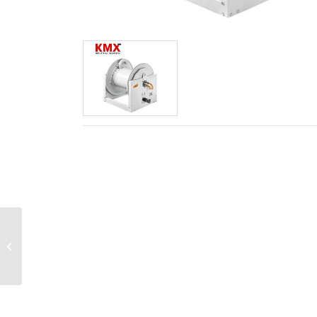
Pistola para Aceite
Lubricante con
Contador Digital – 70
LPM