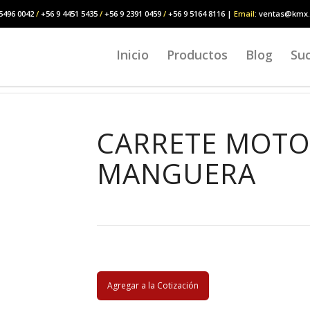
5496 0042
/
+56 9 4451 5435
/
+56 9 2391 0459
/
+56 9 5164 8116 |
Email
: ventas@kmx.
Inicio
Productos
Blog
Suc
CARRETE MOTO
MANGUERA
Agregar a la Cotización