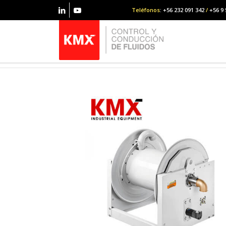
Teléfonos
: +56 232 091 342
/
+56 9 