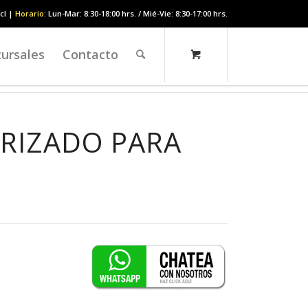
cl |
Horario
: Lun-Mar: 8:30-18:00 hrs. / Mié-Vie: 8:30-17:00 hrs.
ursales
Contacto
RIZADO PARA