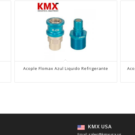
Acople Flomax Azul Liquido Refrigerante
Aco
KMX USA
Email:
sales@kmxusa.us