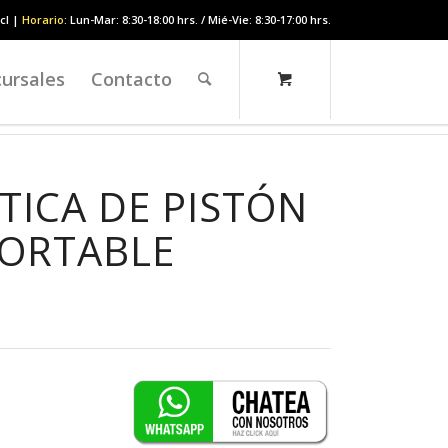
cl |
Horario
: Lun-Mar: 8:30-18:00 hrs. / Mié-Vie: 8:30-17:00 hrs.
ursales
Contacto
ICA DE PISTÓN
PORTABLE