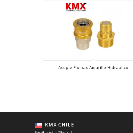
Acople Flomax Amarillo Hidraulico
KMX CHILE
Email:
ventas@kmx.cl