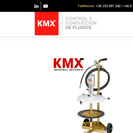
Teléfonos
: +56 232 091 342
/
+56 9 