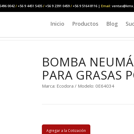
5496 0042
/
+56 9 4451 5435
/
+56 9 2391 0459
/
+56 9 5164 8116 |
Email
: ventas@kmx.
Inicio
Productos
Blog
Suc
BOMBA NEUMÁT
PARA GRASAS 
Marca: Ecodora / Modelo: 0E64034
Agregar a la Cotización