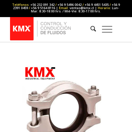
Teléfonos
: +56 232 091 342
/
+56 9 5496 0042
/
+56 9 4451 5435
/
+56 9
2391 0459
/
+56 9 5164 8116 |
Email
: ventas@kmx.cl |
Horario
: Lun-
Mar: 8:30-18:00 hrs. / Mié-Vie: 8:30-17:00 hrs.