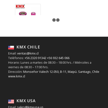
1
2
3
Acople
Flomax
Morado
KMX CHILE
Aceite
Transmisión
Email:
ventas@kmx.cl
Teléfonos:
+56 2320 91342
+56 932 645 066
Horario: Lunes a martes de 08:30 – 18:00 hrs. / Miércoles a
viernes de 08:30 – 17:00 hrs.
Dirección:
Monseñor Valech 12.050, B-11, Maipú. Santiago, Chile
www.kmx.cl
KMX USA
Email:
sales@kmxusa.us