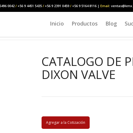
5496 0042
/
+56 9 4451 5435
/
+56 9 2391 0459
/
+56 9 5164 8116 |
Email
: ventas@kmx.
Inicio
Productos
Blog
Suc
CATALOGO DE 
DIXON VALVE
Agregar a la Cotización