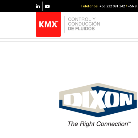
Teléfonos
: +56 232 091 342
/
+56 9 