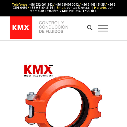
Teléfonos
: +56 232 091 342
/
+56 9 5496 0042
/
+56 9 4451 5435
/
+56 9
2391 0459
/
+56 9 5164 8116 |
Email
: ventas@kmx.cl |
Horario
: Lun-
Mar: 8:30-18:00 hrs. / Mié-Vie: 8:30-17:00 hrs.