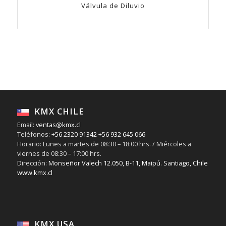
Válvula de Diluvio
KMX CHILE
Email:
ventas@kmx.cl
Teléfonos:
+56 2320 91342
+56 932 645 066
Horario: Lunes a martes de 08:30 – 18:00 hrs. / Miércoles a
viernes de 08:30 – 17:00 hrs.
Dirección:
Monseñor Valech 12.050, B-11, Maipú. Santiago, Chile
www.kmx.cl
KMX USA