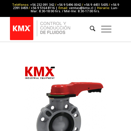
Teléfonos
: +56 232 091 342
/
+56 9 5496 0042
/
+56 9 4451 5435
/
+56 9
2391 0459
/
+56 9 5164 8116 |
Email
: ventas@kmx.cl |
Horario
: Lun-
Mar: 8:30-18:00 hrs. / Mié-Vie: 8:30-17:00 hrs.