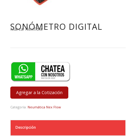
SONÓMETRO DIGITAL
Marca: Nexflow
Agregar a la Cotización
Categoría:
Neumática Nex Flow
Descripción