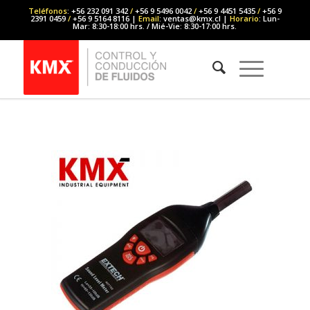
Teléfonos
: +56 232 091 342
/
+56 9 5496 0042
/
+56 9 4451 5435
/
+56 9
2391 0459
/
+56 9 5164 8116 |
Email
: ventas@kmx.cl |
Horario
: Lun-
Mar: 8:30-18:00 hrs. / Mié-Vie: 8:30-17:00 hrs.