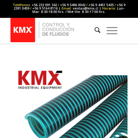
Teléfonos
: +56 232 091 342
/
+56 9 5496 0042
/
+56 9 4451 5435
/
+56 9
2391 0459
/
+56 9 5164 8116 |
Email
: ventas@kmx.cl |
Horario
: Lun-
Mar: 8:30-18:00 hrs. / Mié-Vie: 8:30-17:00 hrs.