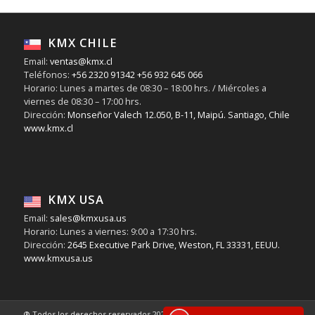
KMX CHILE
Email:
ventas@kmx.cl
Teléfonos:
+56 2320 91342
+56 932 645 066
Horario: Lunes a martes de 08:30 – 18:00 hrs. / Miércoles a
viernes de 08:30 – 17:00 hrs.
Dirección:
Monseñor Valech 12.050, B-11, Maipú. Santiago, Chile
www.kmx.cl
KMX USA
Email:
sales@kmxusa.us
Horario: Lunes a viernes: 9:00 a 17:30 hrs.
Dirección:
2645 Executive Park Drive, Weston, FL 33331, EEUU.
www.kmxusa.us
® Todos los derechos reservados 2026 - KMX Chile