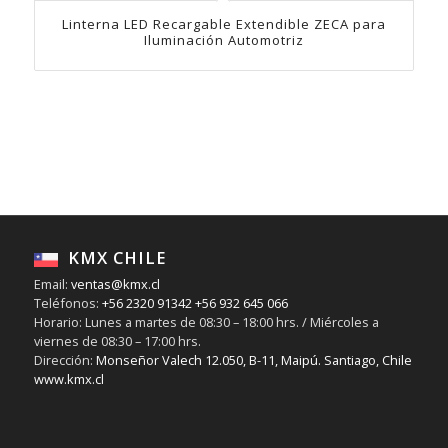
Linterna LED Recargable Extendible ZECA para
Iluminación Automotriz
KMX CHILE
Email:
ventas@kmx.cl
Teléfonos:
+56 2320 91342
+56 932 645 066
Horario: Lunes a martes de 08:30 – 18:00 hrs. / Miércoles a
viernes de 08:30 – 17:00 hrs.
Dirección:
Monseñor Valech 12.050, B-11, Maipú. Santiago, Chile
www.kmx.cl