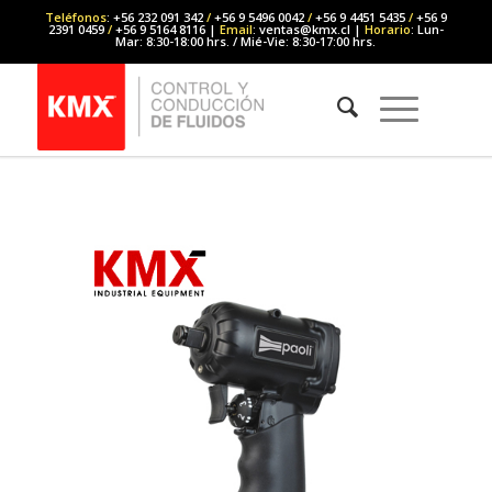
Teléfonos
: +56 232 091 342
/
+56 9 5496 0042
/
+56 9 4451 5435
/
+56 9
2391 0459
/
+56 9 5164 8116 |
Email
: ventas@kmx.cl |
Horario
: Lun-
Mar: 8:30-18:00 hrs. / Mié-Vie: 8:30-17:00 hrs.