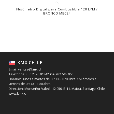
Flujómetro Digital para Combustible 120 LPM /
BRONCO MEC24
KMX CHILE
Email:
ventas@kmx.cl
Teléfonos:
+56 2320 91342
+56 932 645 066
Horario: Lunes a martes de 08:30 – 18:00 hrs. / Miércoles a
viernes de 08:30 – 17:00 hrs.
Dirección:
Monseñor Valech 12.050, B-11, Maipú. Santiago, Chile
www.kmx.cl