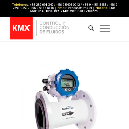
Teléfonos
: +56 232 091 342
/
+56 9 5496 0042
/
+56 9 4451 5435
/
+56 9
2391 0459
/
+56 9 5164 8116 |
Email
: ventas@kmx.cl |
Horario
: Lun-
Mar: 8:30-18:00 hrs. / Mié-Vie: 8:30-17:00 hrs.