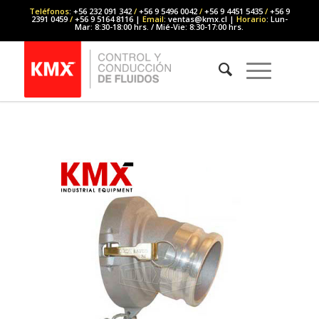
Teléfonos
: +56 232 091 342
/
+56 9 5496 0042
/
+56 9 4451 5435
/
+56 9
2391 0459
/
+56 9 5164 8116 |
Email
: ventas@kmx.cl |
Horario
: Lun-
Mar: 8:30-18:00 hrs. / Mié-Vie: 8:30-17:00 hrs.