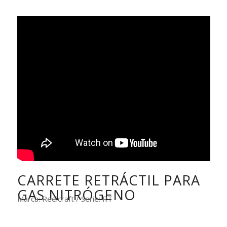
CARRETE RETRÁCTIL PARA
GAS NITRÓGENO
Marca: Reelcraft / Serie: RT