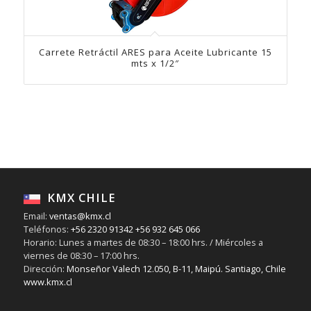
Carrete Retráctil ARES para Aceite Lubricante 15
mts x 1/2″
KMX CHILE
Email:
ventas@kmx.cl
Teléfonos:
+56 2320 91342
+56 932 645 066
Horario: Lunes a martes de 08:30 – 18:00 hrs. / Miércoles a
viernes de 08:30 – 17:00 hrs.
Dirección:
Monseñor Valech 12.050, B-11, Maipú. Santiago, Chile
www.kmx.cl