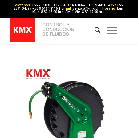
Teléfonos
: +56 232 091 342
/
+56 9 5496 0042
/
+56 9 4451 5435
/
+56 9
2391 0459
/
+56 9 5164 8116 |
Email
: ventas@kmx.cl |
Horario
: Lun-
Mar: 8:30-18:00 hrs. / Mié-Vie: 8:30-17:00 hrs.