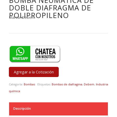
BOMBA NEUMÁTICA DE
DOBLE DIAFRAGMA DE
POLIPROPILENO
Marca: Debem
Agregar a la Cotización
Categoría:
Bombas
Etiquetas:
Bombas de diafragma
,
Debem
,
Industria
química
Descripción