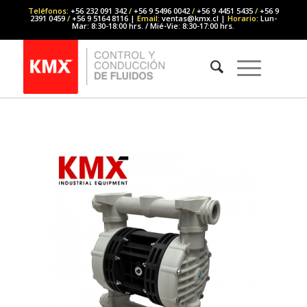
Teléfonos
: +56 232 091 342
/
+56 9 5496 0042
/
+56 9 4451 5435
/
+56 9
2391 0459
/
+56 9 5164 8116 |
Email
: ventas@kmx.cl |
Horario
: Lun-
Mar: 8:30-18:00 hrs. / Mié-Vie: 8:30-17:00 hrs.