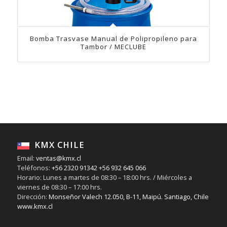
Bomba Trasvase Manual de Polipropileno para
Tambor / MECLUBE
KMX CHILE
Email:
ventas@kmx.cl
Teléfonos:
+56 2320 91342
+56 932 645 066
Horario: Lunes a martes de 08:30 – 18:00 hrs. / Miércoles a
viernes de 08:30 – 17:00 hrs.
Dirección:
Monseñor Valech 12.050, B-11, Maipú. Santiago, Chile
www.kmx.cl