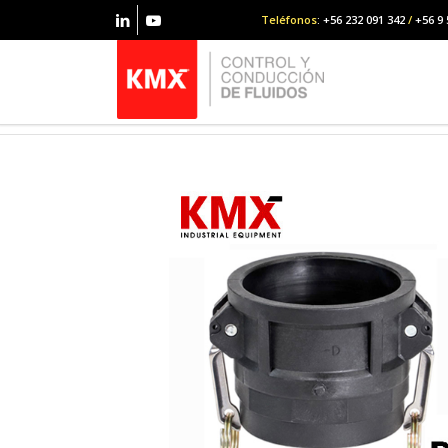
Teléfonos
: +56 232 091 342
/
+56 9 