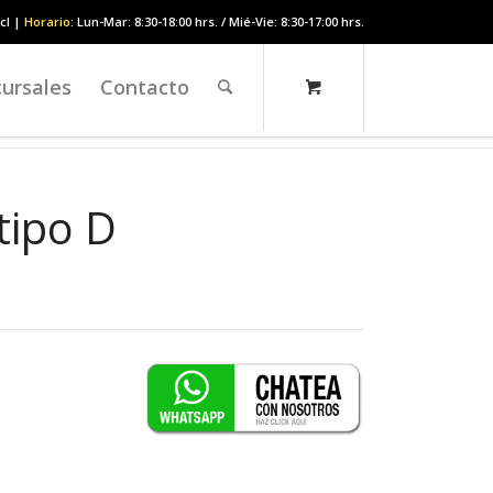
cl |
Horario
: Lun-Mar: 8:30-18:00 hrs. / Mié-Vie: 8:30-17:00 hrs.
ursales
Contacto
tipo D