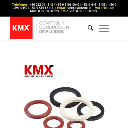
Teléfonos
: +56 232 091 342
/
+56 9 5496 0042
/
+56 9 4451 5435
/
+56 9
2391 0459
/
+56 9 5164 8116 |
Email
: ventas@kmx.cl |
Horario
: Lun-
Mar: 8:30-18:00 hrs. / Mié-Vie: 8:30-17:00 hrs.