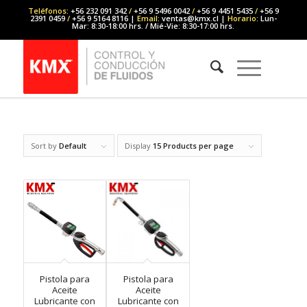
Teléfonos
: +56 232 091 342
/
+56 9 5496 0042
/
+56 9 4451 5435
/
+56 9
2391 0459
/
+56 9 5164 8116 |
Email
: ventas@kmx.cl |
Horario
: Lun-
Mar: 8:30-18:00 hrs. / Mié-Vie: 8:30-17:00 hrs.
Sort by
Default
Display
15 Products per page
Pistola para
Pistola para
Aceite
Aceite
Lubricante con
Lubricante con