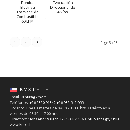
Bomba
Evacuación
Eléctrica
Direccional de
Trasvase de
4 Vías
Combustible
60 LPM
1
2
3
Page 3 of 3
KMX CHILE
Email:
ventas@kmx.cl
Teléfonos:
+56 2320 91342
+56 932 645 066
Horario: Lunes a martes de 08:30 – 18:00 hrs. / Miércoles a
viernes de 08:30 – 17:00 hrs.
Dirección:
Monseñor Valech 12.050, B-11, Maipú. Santiago, Chile
www.kmx.cl