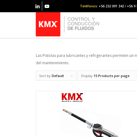
Teléfonos
: +56 232 091 342
/
+56 9 
Las Pistolas para lubricantes y refrigerantes permiten un 
del mantenimiento.
Sort by
Default
Display
15 Products per page