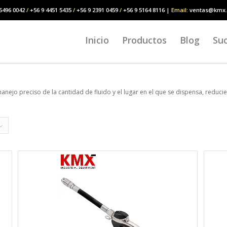
5496 0042
/
+56 9 4451 5435
/
+56 9 2391 0459
/
+56 9 5164 8116 |
Email
: ventas@kmx.
Inicio
Productos
Blog
Suc
manejo preciso de la cantidad de fluido y el lugar en el que se dispensa, reduci