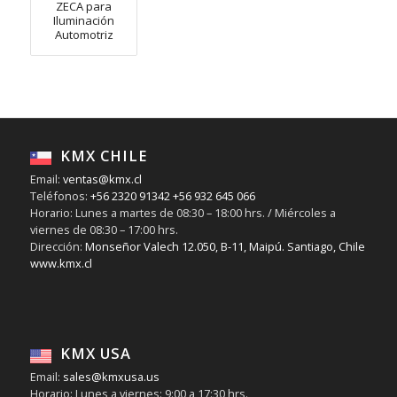
ZECA para
Iluminación
Automotriz
KMX CHILE
Email:
ventas@kmx.cl
Teléfonos:
+56 2320 91342
+56 932 645 066
Horario: Lunes a martes de 08:30 – 18:00 hrs. / Miércoles a
viernes de 08:30 – 17:00 hrs.
Dirección:
Monseñor Valech 12.050, B-11, Maipú. Santiago, Chile
www.kmx.cl
KMX USA
Email:
sales@kmxusa.us
Horario: Lunes a viernes: 9:00 a 17:30 hrs.