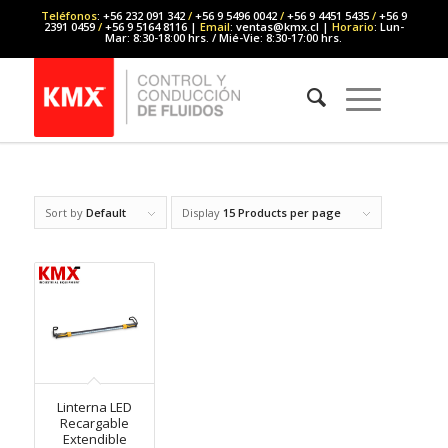
Teléfonos
: +56 232 091 342
/
+56 9 5496 0042
/
+56 9 4451 5435
/
+56 9
2391 0459
/
+56 9 5164 8116 |
Email
: ventas@kmx.cl |
Horario
: Lun-
Mar: 8:30-18:00 hrs. / Mié-Vie: 8:30-17:00 hrs.
Sort by
Default
Display
15 Products per page
Linterna LED
Recargable
Extendible