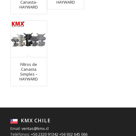
Canasta-
HAYWARD
HAYWARD
Filtros de
Canasta
Simples –
HAYWARD
KMX CHILE
Email:
ventas@kmx.cl
Teléfonos:
+56 2320 91342
+56 932 645 066