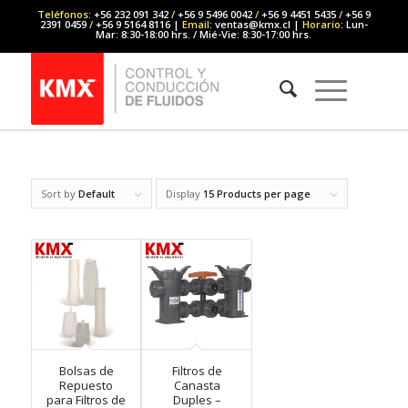
Teléfonos
: +56 232 091 342
/
+56 9 5496 0042
/
+56 9 4451 5435
/
+56 9
2391 0459
/
+56 9 5164 8116 |
Email
: ventas@kmx.cl |
Horario
: Lun-
Mar: 8:30-18:00 hrs. / Mié-Vie: 8:30-17:00 hrs.
Sort by
Default
Display
15 Products per page
Bolsas de
Filtros de
Repuesto
Canasta
para Filtros de
Duples –