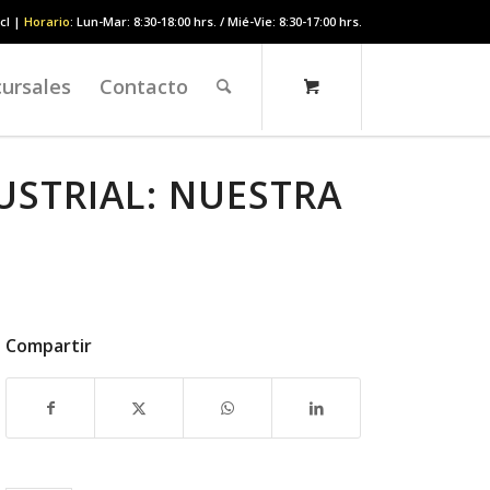
cl |
Horario
: Lun-Mar: 8:30-18:00 hrs. / Mié-Vie: 8:30-17:00 hrs.
ursales
Contacto
STRIAL: NUESTRA
Compartir