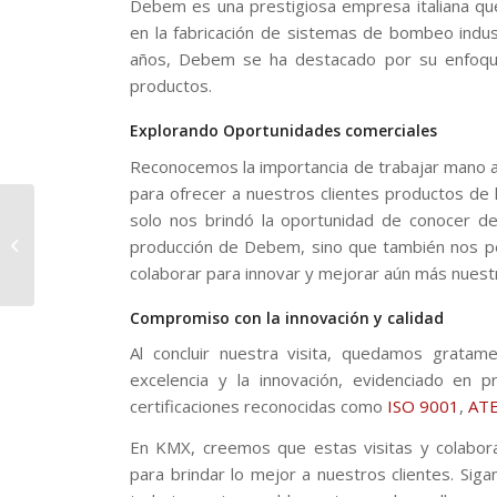
Debem es una prestigiosa empresa italiana que
en la fabricación de sistemas de bombeo indust
años, Debem se ha destacado por su enfoque e
productos.
Explorando Oportunidades comerciales
Reconocemos la importancia de trabajar mano 
para ofrecer a nuestros clientes productos de l
solo nos brindó la oportunidad de conocer de
KMX en Italia: Nuestra
visita a instalaciones
producción de Debem, sino que también nos pe
de Matec.
colaborar para innovar y mejorar aún más nuestr
Compromiso con la innovación y calidad
Al concluir nuestra visita, quedamos grat
excelencia y la innovación, evidenciado en 
certificaciones reconocidas como
ISO 9001
,
AT
En KMX, creemos que estas visitas y colabor
para brindar lo mejor a nuestros clientes. Sig