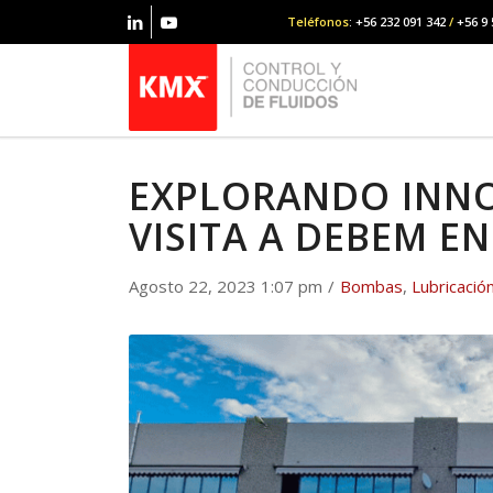
Teléfonos
: +56 232 091 342
/
+56 9 
EXPLORANDO INNO
VISITA A DEBEM EN
Agosto 22, 2023 1:07 pm
/
Bombas
,
Lubricació