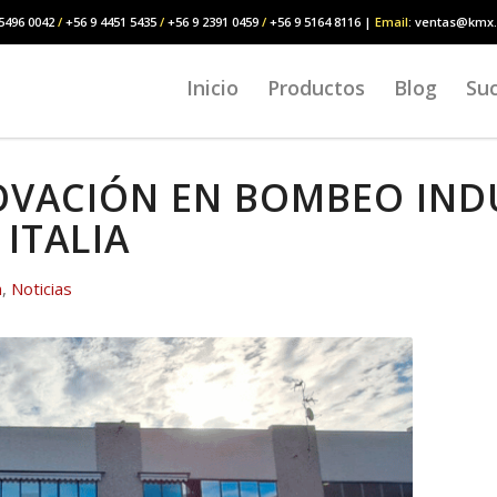
5496 0042
/
+56 9 4451 5435
/
+56 9 2391 0459
/
+56 9 5164 8116 |
Email
: ventas@kmx.
Inicio
Productos
Blog
Suc
VACIÓN EN BOMBEO INDU
 ITALIA
n
,
Noticias